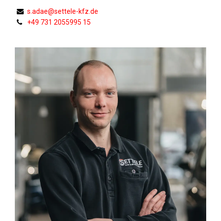
s.adae@settele-kfz.de
+49 731 2055995 15