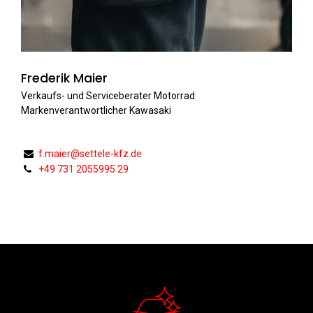
Frederik Maier
Verkaufs- und Serviceberater Motorrad
Markenverantwortlicher Kawasaki
f.maier@settele-kfz.de
+49 731 2055995 29