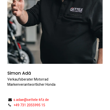
Simon Adä
Verkaufsberater Motorrad
Markenverantwortlicher Honda
s.adae@settele-kfz.de
+49 731 2055995 15