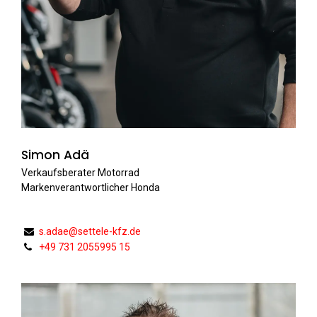
Simon Adä
Verkaufsberater Motorrad
Markenverantwortlicher Honda
s.adae@settele-kfz.de
+49 731 2055995 15