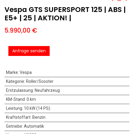
Vespa GTS SUPERSPORT 125 | ABS |
E5+ | 25 | AKTION! |
5.990,00
€
Anfrage senden
Marke
:
Vespa
Kategorie
:
Roller/Scooter
Erstzulassung
:
Neufahrzeug
KM-Stand
:
0 km
Leistung
:
10 kW (14 PS)
Kraftstoffart
:
Benzin
Getriebe
:
Automatik