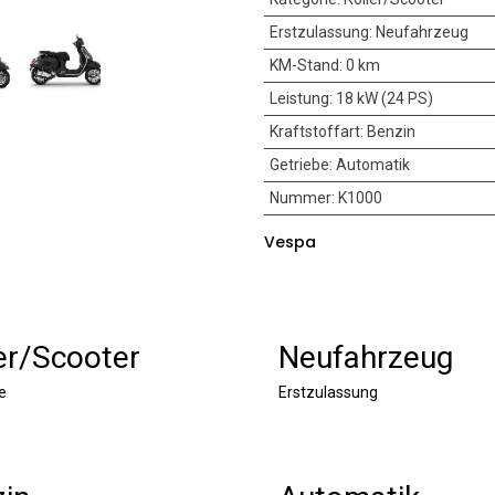
Erstzulassung
:
Neufahrzeug
KM-Stand
:
0 km
Leistung
:
18 kW (24 PS)
Kraftstoffart
:
Benzin
Getriebe
:
Automatik
Nummer
:
K1000
Vespa
er/Scooter
Neufahrzeug
e
Erstzulassung