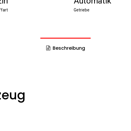
in
Automatik
ffart
Getriebe
Beschreibung
zeug