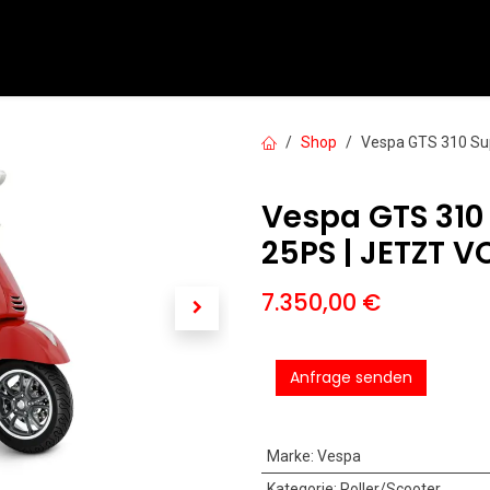
PKW
Motorräder
Motorroller
Service
Mieten
Shop
Vespa GTS 310 Sup
Vespa GTS 310 S
25PS | JETZT V
7.350,00
€
Anfrage senden
Marke
:
Vespa
Kategorie
:
Roller/Scooter