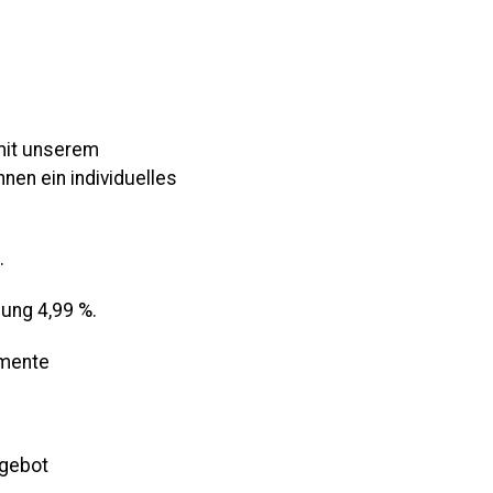
 mit unserem
nen ein individuelles
.
lung 4,99 %.
umente
ngebot