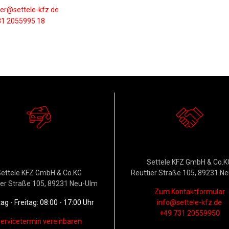
er@settele-kfz.de
31 2055995 18
erkstattservice &
Kontakt
Ersatzteildienst
Settele KFZ GmbH & Co.K
ettele KFZ GmbH & Co.KG
Reuttier Straße 105, 89231 N
ier Straße 105, 89231 Neu-Ulm
Zum Kontaktformular
g - Freitag: 08:00 - 17:00 Uhr
info@settele-kfz.de
+49 731 20559950
ervicetermin vereinbaren