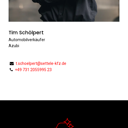
Tim Schölpert
Automobilverkäufer
Azubi
t.schoelpert@settele-kfz.de
+49 731 2055995 23