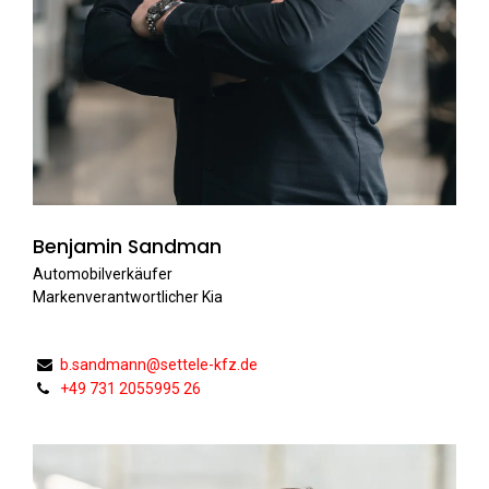
Benjamin Sandman
Automobilverkäufer
Markenverantwortlicher Kia
b.sandmann@settele-kfz.de
+49 731 2055995 26