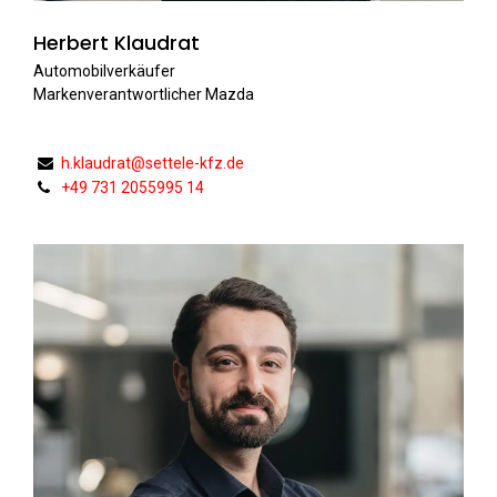
Herbert Klaudrat
Automobilverkäufer
Markenverantwortlicher Mazda
h.klaudrat@settele-kfz.de
+49 731 2055995 14