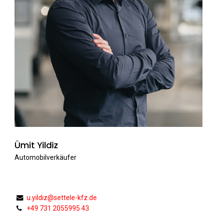
Ümit Yildiz
Automobilverkäufer
u.yildiz@settele-kfz.de
+49 731 2055995 43