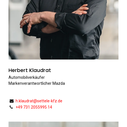
Herbert Klaudrat
Automobilverkäufer
Markenverantwortlicher Mazda
h.klaudrat@settele-kfz.de
+49 731 2055995 14