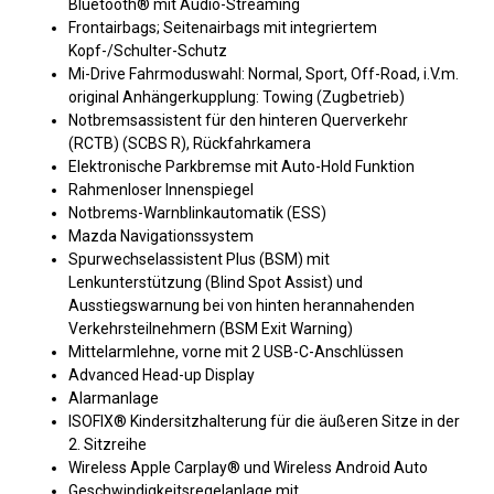
Bluetooth® mit Audio-Streaming
Frontairbags; Seitenairbags mit integriertem
Kopf-/Schulter-Schutz
Mi-Drive Fahrmoduswahl: Normal, Sport, Off-Road, i.V.m.
original Anhängerkupplung: Towing (Zugbetrieb)
Notbremsassistent für den hinteren Querverkehr
(RCTB) (SCBS R), Rückfahrkamera
Elektronische Parkbremse mit Auto-Hold Funktion
Rahmenloser Innenspiegel
Notbrems-Warnblinkautomatik (ESS)
Mazda Navigationssystem
Spurwechselassistent Plus (BSM) mit
Lenkunterstützung (Blind Spot Assist) und
Ausstiegswarnung bei von hinten herannahenden
Verkehrsteilnehmern (BSM Exit Warning)
Mittelarmlehne, vorne mit 2 USB-C-Anschlüssen
Advanced Head-up Display
Alarmanlage
ISOFIX® Kindersitzhalterung für die äußeren Sitze in der
2. Sitzreihe
Wireless Apple Carplay® und Wireless Android Auto
Geschwindigkeitsregelanlage mit