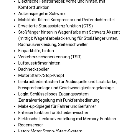
Elektrische Fensterheber, vorne und hinten, mit
Komfortfunktion
Außenspiegel in Schwarz
Mobilitäts-Kit mit Kompressor und Reifendichtmittel
Erweiterte Stauassistenzfunktion (CTS)
Stoßfänger hinten in Wagenfarbe mit Schwarz Akzent
(mittig); Wagenfarbelackierung für Stoßfänger unten,
Radhausverkleidung, Seitenschweller
Einparkhilfe, hinten
Verkehrszeichenerkennung (TSR)
Luftausströmer hinten
Dachheckspoiler
Motor Start-/Stop-Knopf
Lenkradbedientasten für Audioquelle und Lautstärke,
Freisprechanlage und Geschwindigkeitsregelanlage
LogIn: Schlüsselloses Zugangssystem;
Zentralverriegelung mit Funkfernbedienung
Make-up-Spiegel für Fahrer und Beifahrer
Enteiserfunktion für Scheibenwischer
Elektrische Lenkradverstellung mit Memory-Funktion
Regensensor
i-stop: Motor Stopp-/Start-System