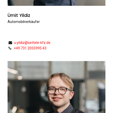
Ümit Yildiz
Automobilverkäufer
u.yildiz@settele-kfz.de
+49 731 2055995 43