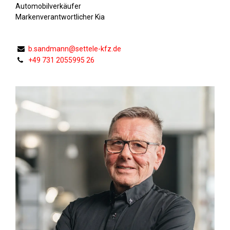
Automobilverkäufer
Markenverantwortlicher Kia
b.sandmann@settele-kfz.de
+49 731 2055995 26