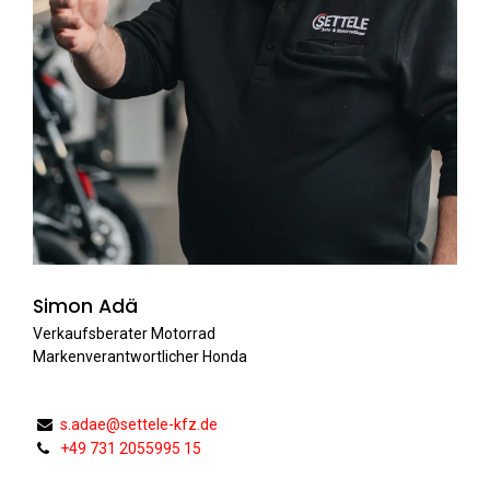
Simon Adä
Verkaufsberater Motorrad
Markenverantwortlicher Honda
s.adae@settele-kfz.de
+49 731 2055995 15