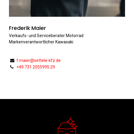
Frederik Maier
Verkaufs- und Serviceberater Motorrad
Markenverantwortlicher Kawasaki
f.maier@settele-kfz.de
+49 731 2055995 29