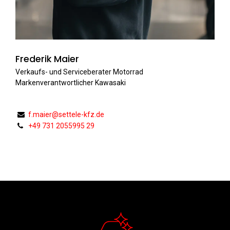
Frederik Maier
Verkaufs- und Serviceberater Motorrad
Markenverantwortlicher Kawasaki
f.maier@settele-kfz.de
+49 731 2055995 29