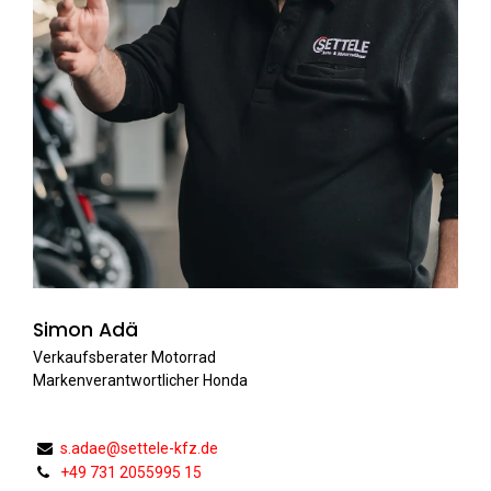
Simon Adä
Verkaufsberater Motorrad
Markenverantwortlicher Honda
s.adae@settele-kfz.de
+49 731 2055995 15