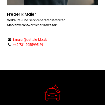
Frederik Maier
Verkaufs- und Serviceberater Motorrad
Markenverantwortlicher Kawasaki
f.maier@settele-kfz.de
+49 731 2055995 29