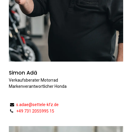
Simon Adä
Verkaufsberater Motorrad
Markenverantwortlicher Honda
s.adae@settele-kfz.de
+49 731 2055995 15