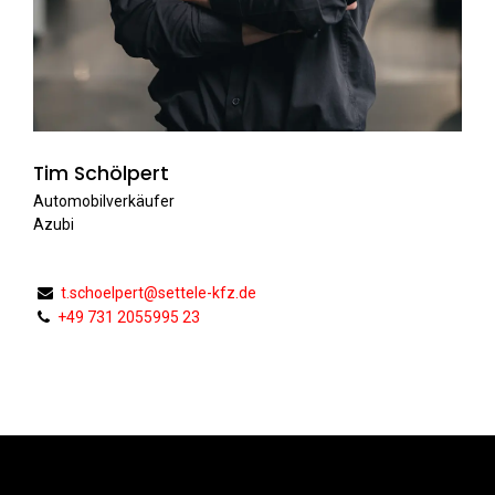
Tim Schölpert
Automobilverkäufer
Azubi
t.schoelpert@settele-kfz.de
+49 731 2055995 23