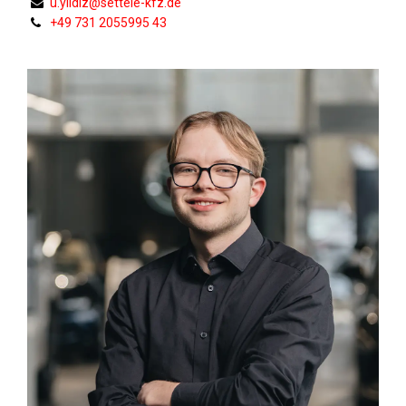
u.yildiz@settele-kfz.de
+49 731 2055995 43