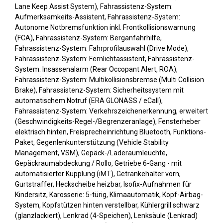
Lane Keep Assist System), Fahrassistenz-System:
Aufmerksamkeits-Assistent, Fahrassistenz-System:
Autonome Notbremsfunktion inkl. Frontkollisionswarnung
(FCA), Fahrassistenz-System: Berganfahrhilfe,
Fahrassistenz-System: Fahrprofilauswahl (Drive Mode),
Fahrassistenz-System: Fernlichtassistent, Fahrassistenz-
System: Insassenalarm (Rear Occopant Alert, ROA),
Fahrassistenz-System: Multikollisionsbremse (Multi Collision
Brake), Fahrassistenz-System: Sicherheitssystem mit
automatischem Notruf (ERA GLONASS / eCall),
Fahrassistenz-System: Verkehrszeichenerkennung, erweitert
(Geschwindigkeits-Regel-/Begrenzeranlage), Fensterheber
elektrisch hinten, Freisprecheinrichtung Bluetooth, Funktions-
Paket, Gegenlenkunterstützung (Vehicle Stability
Management, VSM), Gepäck-/Laderaumleuchte,
Gepäckraumabdeckung / Rollo, Getriebe 6-Gang - mit
automatisierter Kupplung (iMT), Getränkehalter vorn,
Gurtstraffer, Heckscheibe heizbar, Isofix-Aufnahmen für
Kindersitz, Karosserie: 5-türig, Klimaautomatik, Kopf-Airbag-
System, Kopfstützen hinten verstellbar, Kühlergrill schwarz
(glanzlackiert), Lenkrad (4-Speichen), Lenksäule (Lenkrad)