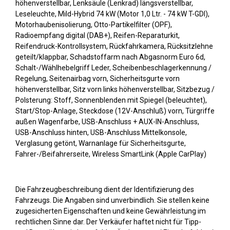
höhenverstellbar, Lenksäule (Lenkrad) längsverstellbar,
Leseleuchte, Mild-Hybrid 74 kW (Motor 1,0 Ltr. - 74 kW T-GDI),
Motorhaubenisolierung, Otto-Partikelfilter (OPF),
Radioempfang digital (DAB+), Reifen-Reparaturkit,
Reifendruck-Kontrollsystem, Rückfahrkamera, Rücksitzlehne
geteilt/klappbar, Schadstoffarm nach Abgasnorm Euro 6d,
Schalt-/Wählhebelgriff Leder, Scheibenbeschlagerkennung /
Regelung, Seitenairbag vorn, Sicherheitsgurte vorn
höhenverstellbar, Sitz vorn links höhenverstellbar, Sitzbezug /
Polsterung: Stoff, Sonnenblenden mit Spiegel (beleuchtet),
Start/Stop-Anlage, Steckdose (12V-Anschluß) vorn, Türgriffe
außen Wagenfarbe, USB-Anschluss + AUX-IN-Anschluss,
USB-Anschluss hinten, USB-Anschluss Mittelkonsole,
Verglasung getönt, Warnanlage für Sicherheitsgurte,
Fahrer-/Beifahrerseite, Wireless SmartLink (Apple CarPlay)
Die Fahrzeugbeschreibung dient der Identifizierung des
Fahrzeugs. Die Angaben sind unverbindlich. Sie stellen keine
zugesicherten Eigenschaften und keine Gewährleistung im
rechtlichen Sinne dar. Der Verkäufer haftet nicht für Tipp-