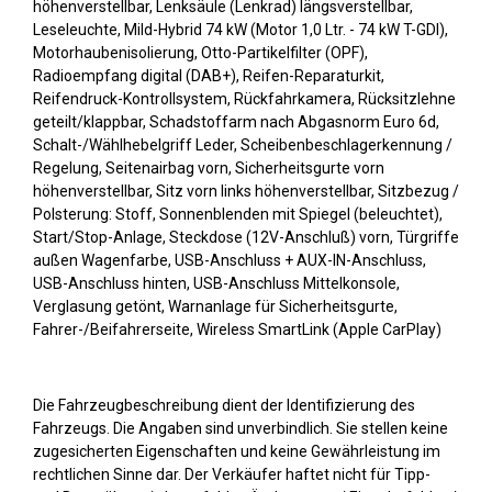
höhenverstellbar, Lenksäule (Lenkrad) längsverstellbar,
Leseleuchte, Mild-Hybrid 74 kW (Motor 1,0 Ltr. - 74 kW T-GDI),
Motorhaubenisolierung, Otto-Partikelfilter (OPF),
Radioempfang digital (DAB+), Reifen-Reparaturkit,
Reifendruck-Kontrollsystem, Rückfahrkamera, Rücksitzlehne
geteilt/klappbar, Schadstoffarm nach Abgasnorm Euro 6d,
Schalt-/Wählhebelgriff Leder, Scheibenbeschlagerkennung /
Regelung, Seitenairbag vorn, Sicherheitsgurte vorn
höhenverstellbar, Sitz vorn links höhenverstellbar, Sitzbezug /
Polsterung: Stoff, Sonnenblenden mit Spiegel (beleuchtet),
Start/Stop-Anlage, Steckdose (12V-Anschluß) vorn, Türgriffe
außen Wagenfarbe, USB-Anschluss + AUX-IN-Anschluss,
USB-Anschluss hinten, USB-Anschluss Mittelkonsole,
Verglasung getönt, Warnanlage für Sicherheitsgurte,
Fahrer-/Beifahrerseite, Wireless SmartLink (Apple CarPlay)
Die Fahrzeugbeschreibung dient der Identifizierung des
Fahrzeugs. Die Angaben sind unverbindlich. Sie stellen keine
zugesicherten Eigenschaften und keine Gewährleistung im
rechtlichen Sinne dar. Der Verkäufer haftet nicht für Tipp-