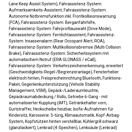
Lane Keep Assist System), Fahrassistenz-System:
Aufmerksamkeits-Assistent, Fahrassistenz-System:
Autonome Notbremsfunktion inkl. Frontkollisionswarnung
(FCA), Fahrassistenz-System: Berganfahrhilfe,
Fahrassistenz-System: Fahrprofilauswahl (Drive Mode),
Fahrassistenz-System: Fernlichtassistent, Fahrassistenz-
System: Insassenalarm (Rear Occopant Alert, ROA),
Fahrassistenz-System: Multikollisionsbremse (Multi Collision
Brake), Fahrassistenz-System: Sicherheitssystem mit
automatischem Notruf (ERA GLONASS / eCall),
Fahrassistenz-System: Verkehrszeichenerkennung, erweitert
(Geschwindigkeits-Regel-/Begrenzeranlage), Fensterheber
elektrisch hinten, Freisprecheinrichtung Bluetooth, Funktions-
Paket, Gegenlenkunterstützung (Vehicle Stability
Management, VSM), Gepäck-/Laderaumleuchte,
Gepäckraumabdeckung / Rollo, Getriebe 6-Gang - mit
automatisierter Kupplung (iMT), Getränkehalter vorn,
Gurtstraffer, Heckscheibe heizbar, Isofix-Aufnahmen für
Kindersitz, Karosserie: 5-türig, Klimaautomatik, Kopf-Airbag-
System, Kopfstützen hinten verstellbar, Kühlergrill schwarz
(glanzlackiert), Lenkrad (4-Speichen), Lenksäule (Lenkrad)