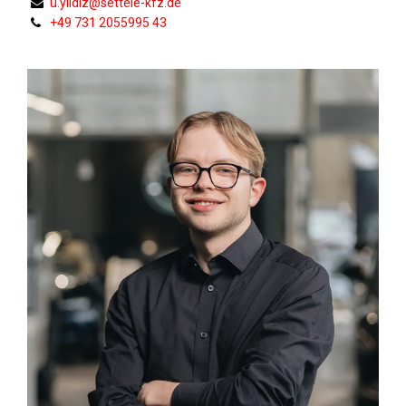
u.yildiz@settele-kfz.de
+49 731 2055995 43