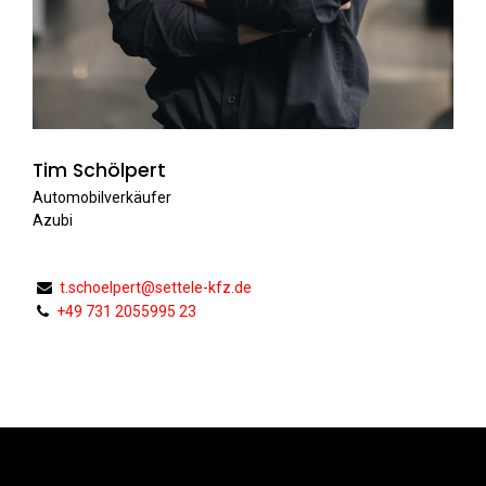
Tim Schölpert
Automobilverkäufer
Azubi
t.schoelpert@settele-kfz.de
+49 731 2055995 23