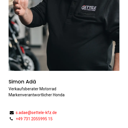
Simon Adä
Verkaufsberater Motorrad
Markenverantwortlicher Honda
s.adae@settele-kfz.de
+49 731 2055995 15