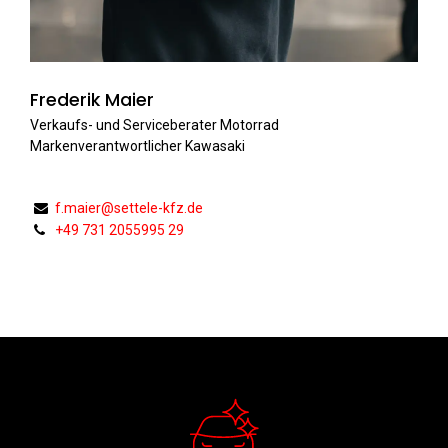
Frederik Maier
Verkaufs- und Serviceberater Motorrad
Markenverantwortlicher Kawasaki
f.maier@settele-kfz.de
+49 731 2055995 29