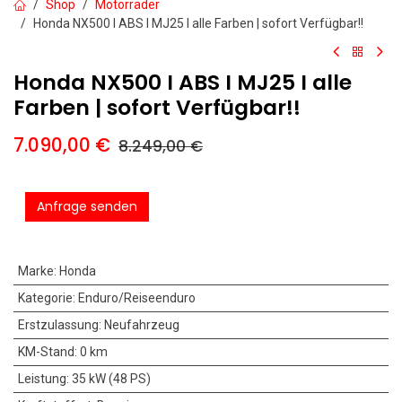
Shop
Motorräder
Honda NX500 I ABS I MJ25 I alle Farben | sofort Verfügbar!!
Honda NX500 I ABS I MJ25 I alle
Farben | sofort Verfügbar!!
7.090,00
€
8.249,00
€
Anfrage senden
Marke
:
Honda
Kategorie
:
Enduro/Reiseenduro
Erstzulassung
:
Neufahrzeug
KM-Stand
:
0 km
Leistung
:
35 kW (48 PS)