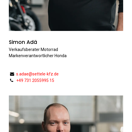
Simon Adä
Verkaufsberater Motorrad
Markenverantwortlicher Honda
s.adae@settele-kfz.de
+49 731 2055995 15