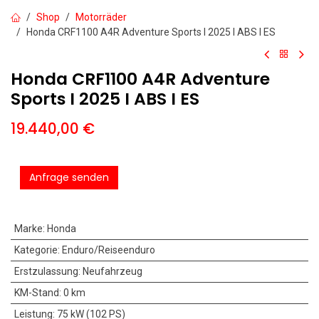
Shop
Motorräder
Honda CRF1100 A4R Adventure Sports I 2025 I ABS I ES
Honda CRF1100 A4R Adventure
Sports I 2025 I ABS I ES
19.440,00
€
Anfrage senden
Marke
:
Honda
Kategorie
:
Enduro/Reiseenduro
Erstzulassung
:
Neufahrzeug
KM-Stand
:
0 km
Leistung
:
75 kW (102 PS)