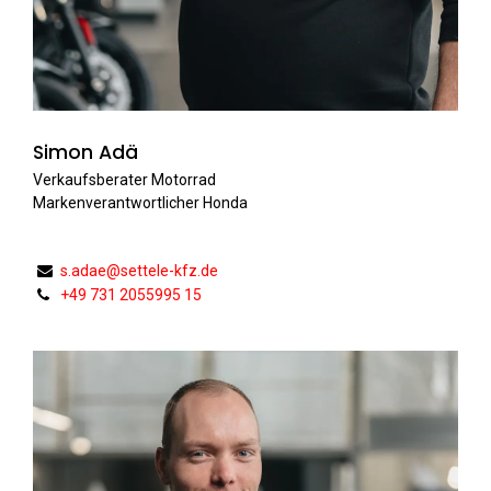
Simon Adä
Verkaufsberater Motorrad
Markenverantwortlicher Honda
s.adae@settele-kfz.de
+49 731 2055995 15