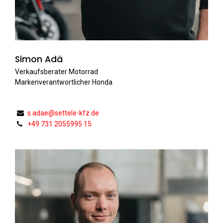
Simon Adä
Verkaufsberater Motorrad
Markenverantwortlicher Honda
s.adae@settele-kfz.de
+49 731 2055995 15