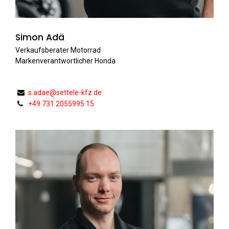
Simon Adä
Verkaufsberater Motorrad
Markenverantwortlicher Honda
s.adae@settele-kfz.de
+49 731 2055995 15